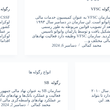
وله VFSC
رگوله CSSF
سازمان VFSC به عنوان کمیسیون خدمات مالی
F
وانواتو است. این سازمان در دسامبر سال ۱۹۹۳
لوکزام
عد از تصویب قوانین مربوطه به طور رسمی
کشور ف
شکیل یافت و توسط پارلمان وانواتو تاسیس
بر عم
گردید. سازمان VFSC وظیفه دارد فعالیت نهادهای
الی مختلف و…
اقدام
محمد کمالی
دسامبر 6, 2024
انواع رگوله ها
رگوله SB
سازمان SBV به وسیله قانون بانک دولتی ویتنام در شانزدهم ژوئن سال ۲۰۱۰
سازمان SB به عنوان نهاد مال
 تا بتواند
فعالیت و عملکرد بانک‌ها و نهادهای مال
د. این
بر عملکرد نهادهای واسطه‌گری مالی ان
محمد کمالی
دسامبر 2, 2024