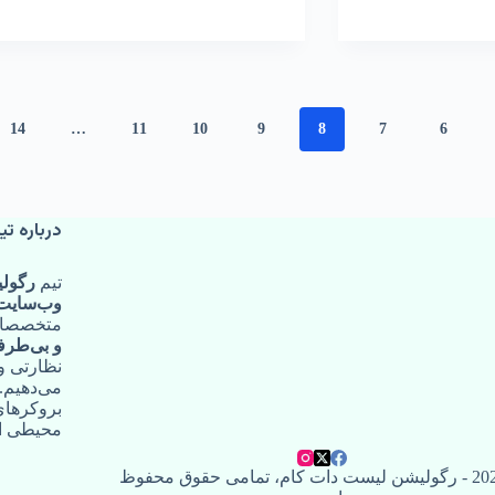
14
…
11
10
9
8
7
6
درباره تی
تیم
رگولی
وب‌سایت 
متخصصان 
و بی‌طرف
نظارتی و 
می‌دهیم.
بروکرهای
محیطی ام
رگولیشن لیست دات کام
، تمامی حقوق محفوظ