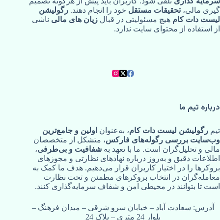
سرمایه‌ گذاری
تلقی شود. کاربران باید پیش از هرگونه تصمیم‌
گیری مالی،
تحقیقات مستقل
خود را انجام دهند.
رگولیشن
لیست دات کام
هیچ مسئولیتی در قبال
زیان‌ های مالی
ناشی
از استفاده از محتوای سایت ندارد.
درباره تیم ما
تیم
رگولیشن لیست دات کام
، به‌عنوان
اولین و جامع‌ترین
وب‌سایت بررسی رگوله‌های فارکس
، متشکل از متخصصان
مالی و تحلیل‌گران است. ما با تعهد به
شفافیت و بی‌طرفی
،
اطلاعات دقیق و به‌روز درباره نهادهای نظارتی و مجوزهای
بروکرها را در اختیار کاربران قرار می‌دهیم. هدف ما کمک به
معامله‌گران در انتخاب بروکرهای مطمئن و تحت نظارت
است تا بتوانند در محیطی امن و شفاف سرمایه‌گذاری کنند.
آدرس: سعادت آباد – خیابان سرو شرقی – میدان فرهنگ –
بلوار 24 متری – پلاک 24