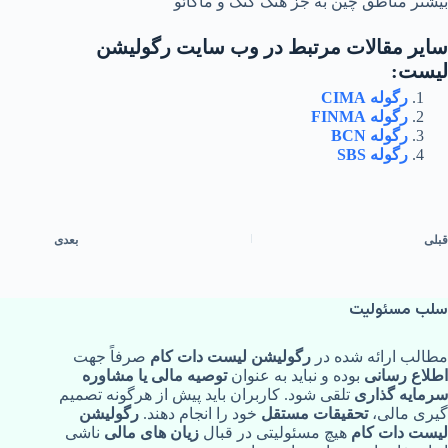
بیشتر مناطق چین به جز هنگ کنگ و ماکائو
سایر مقالات مرتبط در وب سایت رگولیشن
لیست:
رگوله CIMA
رگوله FINMA‌
رگوله BCN
رگوله SBS
قبلی
بعدی
سلب مسئولیت
مطالب ارائه‌ شده در
رگولیشن لیست دات کام
صرفاً جهت
اطلاع‌ رسانی
بوده و نباید به‌ عنوان
توصیه مالی یا مشاوره
سرمایه‌ گذاری
تلقی شود. کاربران باید پیش از هرگونه تصمیم‌
گیری مالی،
تحقیقات مستقل
خود را انجام دهند.
رگولیشن
لیست دات کام
هیچ مسئولیتی در قبال
زیان‌ های مالی
ناشی